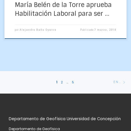
María Belén de la Torre aprueba
Habilitación Laboral para ser …
por
Alejandro Baño Oyarce
Publicada
7 marzo, 2018
Navegación
En
1
2
…
5
ENTRADAS ANTERIORES
de
an
entradas
Departamento de Geofísica Universidad de Concepción
Departamento de Geofísica