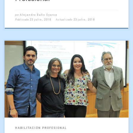
por
Alejandro Baño Oyarce
Publicada
23 julio, 2018
Actualizado
23 julio, 2018
Varios análisis y resultados de actualidad, en relación a
variables oceanográficas del mar interior de Chiloé, entregó
en su defensa de tesis la alumna María […]
HABILITACIÓN PROFESIONAL