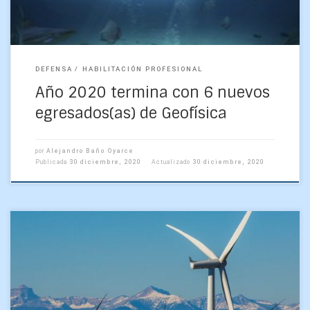
DEFENSA
HABILITACIÓN PROFESIONAL
Año 2020 termina con 6 nuevos
egresados(as) de Geofísica
por
Alejandro Baño Oyarce
Publicada
30 diciembre, 2020
Actualizado
30 diciembre, 2020
Seis estudiantes han aprobado su tesis final durante la
pandemia. La educación no se puede detener en tiempos de