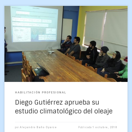
Con distinción máxima aprobó el estudiante de Geofísica la
defensa de Habilitación Profesional para obtener su título
profesional, la que trató acerca de una «Caracterización […]
HABILITACIÓN PROFESIONAL
Diego Gutiérrez aprueba su
estudio climatológico del oleaje
por
Alejandro Baño Oyarce
Publicada
1 octubre, 2018