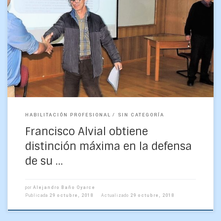
Distinción máxima obtuvo el estudiantes de Geofísica
Francisco Alvial Vásquez tras defender hoy su tesis de
Habilitación Profesional, con lo que obtiene su título
profesional […]
HABILITACIÓN PROFESIONAL
SIN CATEGORÍA
Francisco Alvial obtiene
distinción máxima en la defensa
de su …
por
Alejandro Baño Oyarce
Publicada
29 octubre, 2018
Actualizado
29 octubre, 2018