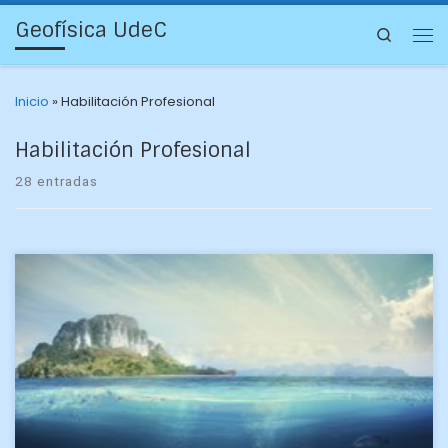
Geofísica UdeC
Search
Inicio
»
Habilitación Profesional
Habilitación Profesional
28 entradas
Luego de llegar en junio al egresado 100 de la carrera en 13
años de historia, en el segundo semestre de 2020 terminaron
su carrera […]