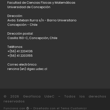
Facultad de Ciencias Físicas y Matemáticas
Universidad de Concepción
Dirección:
Avda. Esteban Iturra s/n - Barrio Universitario
Concepción - Chile
Dirección postal:
Casilla 160-C, Concepción, Chile
Teléfonos:
+(56) 41 2204136
+(56) 41 2203155
Correo electrónico:
rencina (en) dgeo.udec.cl
© 2026
Geofísica UdeC
– Todos los derechos
reservados
Funciona con
– Diseñado con el
Tema Customizr