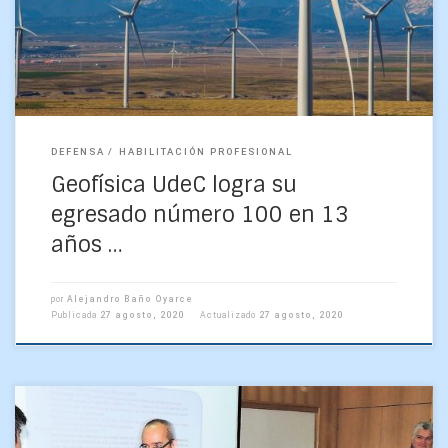
confinamiento y menos los egresos de […]
DEFENSA
HABILITACIÓN PROFESIONAL
Geofísica UdeC logra su
egresado número 100 en 13
años …
por
Alejandro Baño Oyarce
Publicada
27 agosto, 2020
Actualizado
27 agosto, 2020