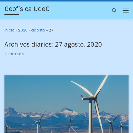
Geofísica UdeC
Search
Inicio
»
2020
»
agosto
»
27
Archivos diarios:
27 agosto, 2020
1 entrada
Seis estudiantes han aprobado su tesis final durante la
pandemia. La educación no se puede detener en tiempos de
confinamiento y menos los egresos de […]