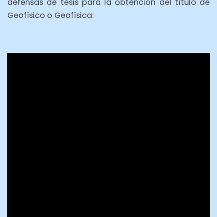
defensas de tesis para la obtención del título de
Geofísico o Geofísica: