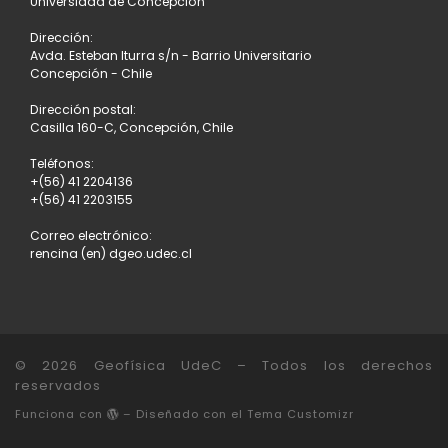
Universidad de Concepción
Dirección:
Avda. Esteban Iturra s/n - Barrio Universitario
Concepción - Chile
Dirección postal:
Casilla 160-C, Concepción, Chile
Teléfonos:
+(56) 41 2204136
+(56) 41 2203155
Correo electrónico:
rencina (en) dgeo.udec.cl
© 2026
Geofísica UdeC
– Todos los derechos
reservados
Funciona con
– Diseñado con el
Tema Customizr