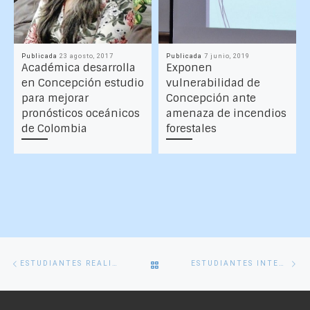
Publicada
23 agosto, 2017
Publicada
7 junio, 2019
Académica desarrolla
Exponen
en Concepción estudio
vulnerabilidad de
para mejorar
Concepción ante
pronósticos oceánicos
amenaza de incendios
de Colombia
forestales
Navegación
Entrada
En
VOLVER
ESTUDIANTES REALIZAN MEDICIONES GEOFÍSICAS EN TERRENO EN ZONA DE FALLAS Y VOLCANES
ESTUDIANTES INTENTAN MEDIR UN «RÍO ATMOSFÉRICO» EN SU CAMPAÑA DE TERRENO
de
anterior
si
entradas
A