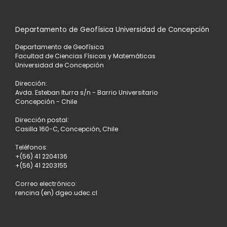
LA
Departamento de Geofísica Universidad de Concepción
LISTA
Departamento de Geofísica
DE
Facultad de Ciencias Físicas y Matemáticas
Universidad de Concepción
ENTRADAS
Dirección:
Avda. Esteban Iturra s/n - Barrio Universitario
Concepción - Chile
Dirección postal:
Casilla 160-C, Concepción, Chile
Teléfonos:
+(56) 41 2204136
+(56) 41 2203155
Correo electrónico:
rencina (en) dgeo.udec.cl