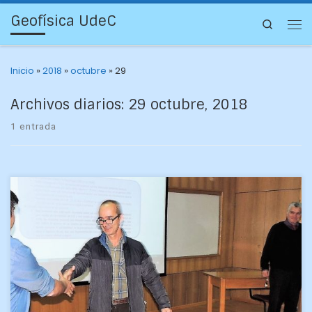
Geofísica UdeC
Search
Inicio
»
2018
»
octubre
»
29
Archivos diarios:
29 octubre, 2018
1 entrada
Distinción máxima obtuvo el estudiantes de Geofísica
Francisco Alvial Vásquez tras defender hoy su tesis de
Habilitación Profesional, con lo que obtiene su título
profesional […]