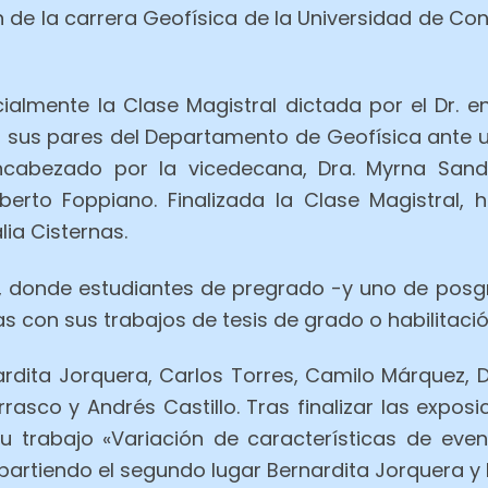
de la carrera Geofísica de la Universidad de Co
ialmente la Clase Magistral dictada por el Dr. e
us pares del Departamento de Geofísica ante un 
ncabezado por la vicedecana, Dra. Myrna Sando
Alberto Foppiano. Finalizada la Clase Magistra
ia Cisternas.
, donde estudiantes de pregrado -y uno de posgr
 con sus trabajos de tesis de grado o habilitació
nardita Jorquera, Carlos Torres, Camilo Márquez, 
rasco y Andrés Castillo. Tras finalizar las expos
 trabajo «Variación de características de event
mpartiendo el segundo lugar Bernardita Jorquera 