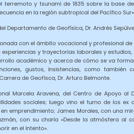
el terremoto y tsunami de 1835 sobre la base de r
uencia en la región subtropical del Pacífico Sur»
r del Departamento de Geofísica, Dr. Andrés Sepúlv
ionada con el ámbito vocacional y profesional de
 experiencias y trayectorias laborales y estudio
sarrollo académico y acerca de cómo se va forma
nciones, gustos, insistencias, como también c
 Carrera de Geofísca, Dr. Arturo Belmonte.
ional Marcela Aravena, del Centro de Apoyo al D
lidades sociales; luego vino el turno de los e
a en emprendimiento; James Morales, con una mi
Guzmán, con su charla «Desde la atmósfera al 
rir en el intento».