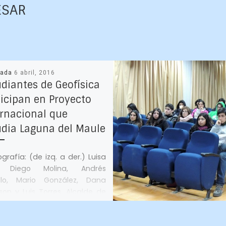
ESAR
cada
6 abril, 2016
udiantes de Geofísica
ticipan en Proyecto
ernacional que
udia Laguna del Maule
rafía: (de izq. a der.) Luisa
, Diego Molina, Andrés
illo, Mario González, Dana
son y Luis Torres, Alcalde de
e la […]