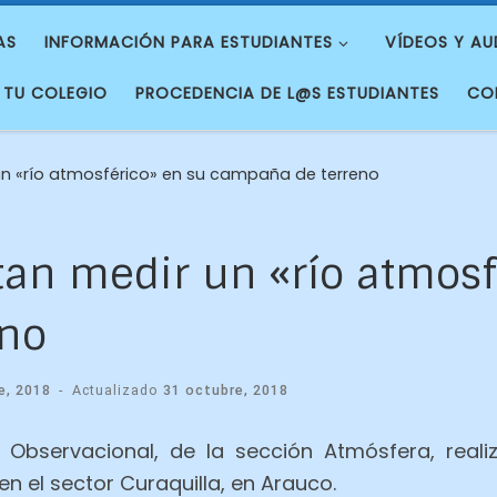
AS
INFORMACIÓN PARA ESTUDIANTES
VÍDEOS Y AU
 TU COLEGIO
PROCEDENCIA DE L@S ESTUDIANTES
CO
un «río atmosférico» en su campaña de terreno
tan medir un «río atmosf
eno
e, 2018
-
Actualizado
31 octubre, 2018
a Observacional, de la sección Atmósfera, re
en el sector Curaquilla, en Arauco.