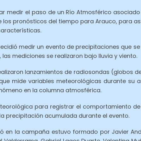
ar medir el paso de un Río Atmosférico asociado a
los pronósticos del tiempo para Arauco, para así de
aracterísticas.
cidió medir un evento de precipitaciones que se de
 las mediciones se realizaron bajo lluvia y viento.
alizaron lanzamientos de radiosondas (globos de 1
 que mide variables meteorológicas durante su a
 fenómeno en la columna atmosférica.
eorológica para registrar el comportamiento de 
e la precipitación acumulada durante el evento.
ipó en la campaña estuvo formado por Javier And
l Valderrama, Gabriel Lagos Duarte, Valentina M