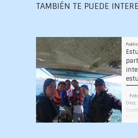
TAMBIÉN TE PUEDE INTER
Publi
Est
par
int
est
Fotog
Díaz
Cast
Peter
mar d