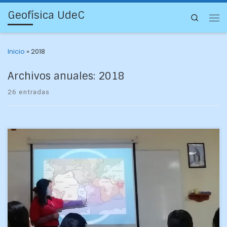
Geofísica UdeC
Search
Inicio
»
2018
Archivos anuales:
2018
26 entradas
En el Colegio Espíritu Santo de Talcahuano se realizó la
charla número 12 del año, en la que participó por primera vez
Sahiling Alarcón, quien […]