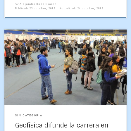
por
Alejandro Baño Oyarce
Publicada
23 octubre, 2018
Actualizado
24 octubre, 2018
Durante el lunes 22 y el martes 23 de octubre monitores de
Geofísica estuvieron el la Casa del Deporte de la Universidad
de Concepción para […]
SIN CATEGORÍA
Geofísica difunde la carrera en