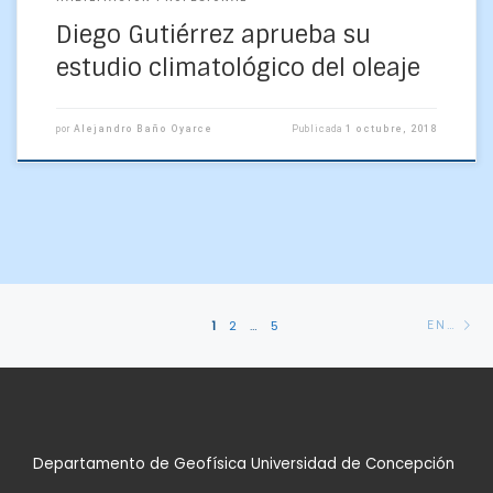
Diego Gutiérrez aprueba su
estudio climatológico del oleaje
por
Alejandro Baño Oyarce
Publicada
1 octubre, 2018
Navegación
En
1
2
…
5
ENTRADAS ANTERIORES
de
an
entradas
Departamento de Geofísica Universidad de Concepción