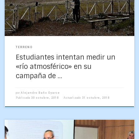
meteorológicas el 16 y 17 de octubre en el […]
TERRENO
Estudiantes intentan medir un
«río atmosférico» en su
campaña de …
por
Alejandro Baño Oyarce
Publicada
30 octubre, 2018
Actualizado
31 octubre, 2018