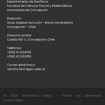
Departamento de Geofísica
Facultad de Ciencias Físicas y Matemáticas
Universidad de Concepción
Dirección:
Avda. Esteban Iturra s/n - Barrio Universitario
Concepción - Chile
Dirección postal:
Casilla 160-C, Concepción, Chile
Teléfonos:
+(56) 41 2204136
+(56) 41 2203155
Correo electrónico:
rencina (en) dgeo.udec.cl
© 2026
Geofísica UdeC
– Todos los derechos
reservados