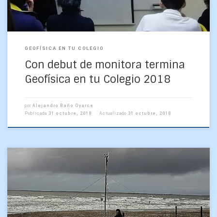
GEOFÍSICA EN TU COLEGIO
Con debut de monitora termina
Geofísica en tu Colegio 2018
por
Alejandro Baño Oyarce
Publicada
31 octubre, 2018
Actualizado
31 octubre, 2018
Los y las estudiantes de Geofísica Observacional, de la
sección Atmósfera, realizaron una campaña de mediciones