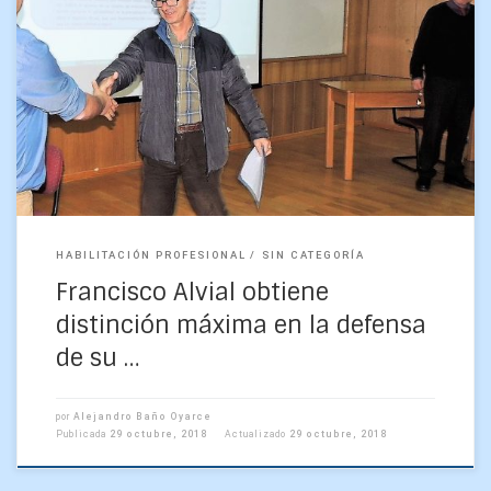
Distinción máxima obtuvo el estudiantes de Geofísica
Francisco Alvial Vásquez tras defender hoy su tesis de
Habilitación Profesional, con lo que obtiene su título
profesional […]
HABILITACIÓN PROFESIONAL
SIN CATEGORÍA
Francisco Alvial obtiene
distinción máxima en la defensa
de su …
por
Alejandro Baño Oyarce
Publicada
29 octubre, 2018
Actualizado
29 octubre, 2018