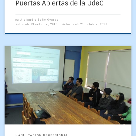
Puertas Abiertas de la UdeC
por
Alejandro Baño Oyarce
Publicada
23 octubre, 2018
Actualizado
25 octubre, 2018
Con distinción máxima aprobó el estudiante de Geofísica la
defensa de Habilitación Profesional para obtener su título
profesional, la que trató acerca de una «Caracterización […]
HABILITACIÓN PROFESIONAL