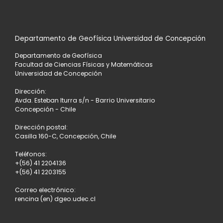
LA
Departamento de Geofísica Universidad de Concepción
LISTA
Departamento de Geofísica
DE
Facultad de Ciencias Físicas y Matemáticas
Universidad de Concepción
ENTRADAS
Dirección:
Avda. Esteban Iturra s/n - Barrio Universitario
Concepción - Chile
Dirección postal:
Casilla 160-C, Concepción, Chile
Teléfonos:
+(56) 41 2204136
+(56) 41 2203155
Correo electrónico:
rencina (en) dgeo.udec.cl