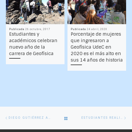
Publicada
26 octubre, 2017
Publicada
24 abril, 2020
Estudiantes y
Porcentaje de mujeres
académicos celebran
que ingresaron a
nuevo año de la
Geofísica UdeC en
carrera de Geofísica
2020 es el más alto en
sus 14 años de historia
Navegación
Entrada
En
VOLVER
DIEGO GUTIÉRREZ APRUEBA SU ESTUDIO CLIMATOLÓGICO DEL OLEAJE
ESTUDIANTES REALIZAN MEDICIONES GEOFÍSICAS EN TERRENO EN ZONA DE FALLAS Y VOLCANES
de
anterior
si
entradas
A