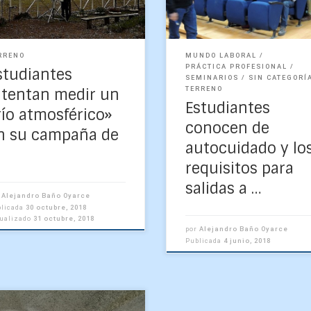
eorológicas el 16 y 17 de
Prácticas «, dictada
ubre en el […]
conjunto por los académ
Arturo Belmonte, jefe […]
RRENO
MUNDO LABORAL
PRÁCTICA PROFESIONAL
studiantes
SEMINARIOS
SIN CATEGORÍ
TERRENO
ntentan medir un
Estudiantes
río atmosférico»
conocen de
n su campaña de
autocuidado y lo
requisitos para
salidas a …
r
Alejandro Baño Oyarce
blicada
30 octubre, 2018
tualizado
31 octubre, 2018
por
Alejandro Baño Oyarce
Publicada
4 junio, 2018
ografía: (de izq. a der.)