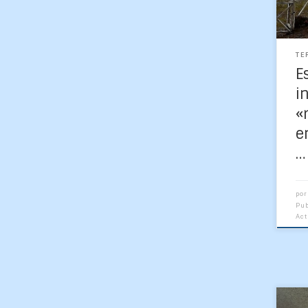
met
oct
TE
E
i
«
e
…
po
Pu
Ac
Fot