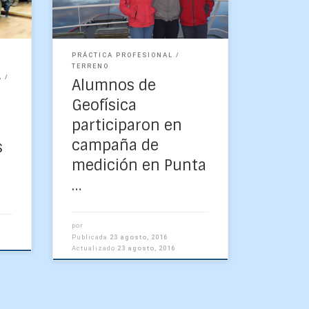
s en
recientemente tuvieron la
icos
oportunidad de participar en
[…]
PRÁCTICA PROFESIONAL
TERRENO
A
Alumnos de
Geofísica
participaron en
campaña de
s
medición en Punta
…
por
Publicada
23 agosto, 2016
Actualizado
23 agosto, 2016