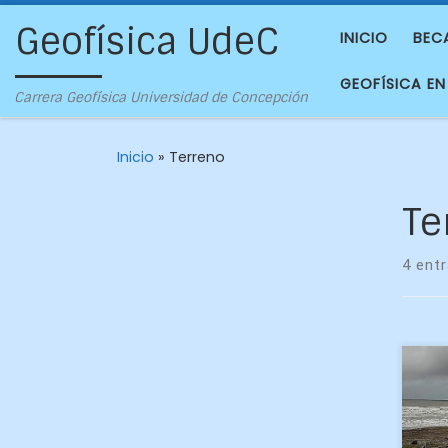
Geofísica UdeC
INICIO
BEC
GEOFÍSICA EN
Carrera Geofísica Universidad de Concepción
Inicio
»
Terreno
Te
4 ent
Los
Geo
sec
una