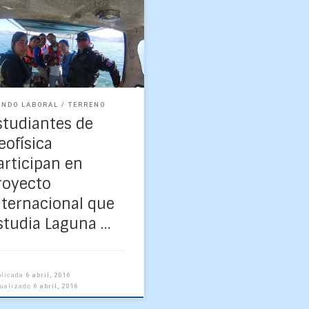
a Díaz, Diego Molina, Andrés
tillo, Mario González, Dana
erson y Luis Torres, Alcalde
mar de la laguna. Andrés
illo […]
NDO LABORAL
TERRENO
studiantes de
eofísica
articipan en
royecto
nternacional que
studia Laguna …
blicada
6 abril, 2016
tualizado
6 abril, 2016