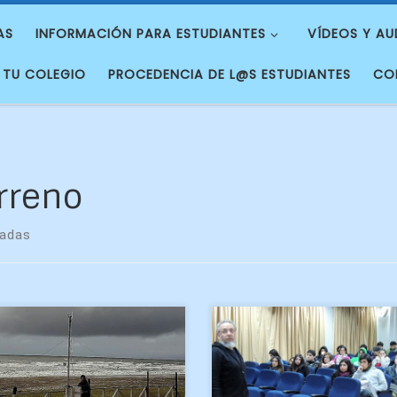
AS
INFORMACIÓN PARA ESTUDIANTES
VÍDEOS Y AU
 TU COLEGIO
PROCEDENCIA DE L@S ESTUDIANTES
CO
rreno
radas
 y las estudiantes de
Decenas de estudian
física Observacional, de la
participaron en
ción Atmósfera, realizaron
trascendental charla «Induc
 campaña de mediciones
para salidas a Terre