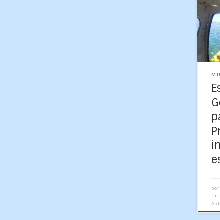
Luis
Cas
Pet
de 
Cast
MU
E
G
p
P
i
e
por
Pu
Ac