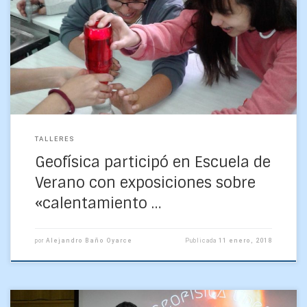
Entre el 8 y el 12 de enero se efectuó la iniciativa Juegos y
Ciencia: la Tierra se está Calentando, de la Facultad de
Ciencias […]
TALLERES
Geofísica participó en Escuela de
Verano con exposiciones sobre
«calentamiento …
por
Alejandro Baño Oyarce
Publicada
11 enero, 2018