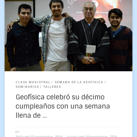
Geofísica es la rama de la ciencia que estudia el
comportamiento del planeta desde un punto de vista físico y
matemático, y desde el año […]
CLASE MAGISTRAL
SEMANA DE LA GEOFÍSICA
SEMINARIOS
TALLERES
Geofísica celebró su décimo
cumpleaños con una semana
llena de …
por
Publicada
15 noviembre, 2016
Actualizado
18 noviembre, 2016