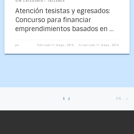
SIN CATEGORÍA
TALLERES
Atención tesistas y egresados:
Concurso para financiar
emprendimientos basados en …
por
Publicada
11 mayo, 2016
Actualizado
11 mayo, 2016
Navegación
En
1
2
ENTRADAS ANTERIORES
de
an
entradas