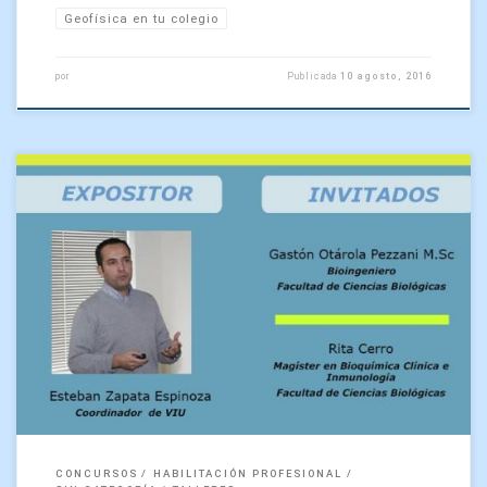
Geofísica en tu colegio
por
Publicada
10 agosto, 2016
Se invita a todos los alumnos de últimos años, o ex alumnos
recién egresados, a participar con sus proyectos de tesis del
concurso Valorización de […]
CONCURSOS
HABILITACIÓN PROFESIONAL