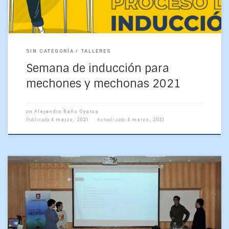
SIN CATEGORÍA
TALLERES
Semana de inducción para
mechones y mechonas 2021
por
Alejandro Baño Oyarce
Publicada
4 marzo, 2021
Actualizado
4 marzo, 2021
La nueva generación de estudiantes de Geofísica 2018
presentó sus trabajos del curso Introducción a la Geofísica,