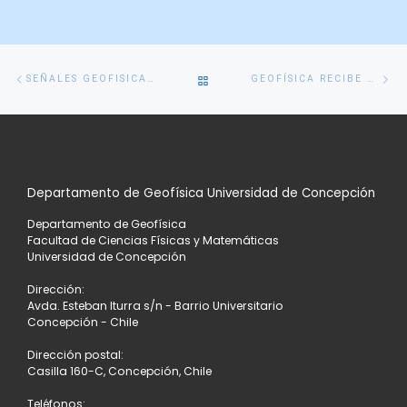
Navegación
Entrada
En
VOLVER
SEÑALES GEOFISICAS DE TERREMOTOS Y VOLCANES
GEOFÍSICA RECIBE AL COLEGIO RUCALHUE
de
anterior
si
entradas
A
LA
Departamento de Geofísica Universidad de Concepción
LISTA
Departamento de Geofísica
DE
Facultad de Ciencias Físicas y Matemáticas
Universidad de Concepción
ENTRADAS
Dirección:
Avda. Esteban Iturra s/n - Barrio Universitario
Concepción - Chile
Dirección postal:
Casilla 160-C, Concepción, Chile
Teléfonos: