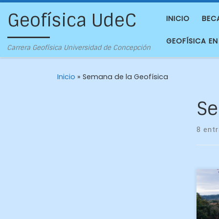
Geofísica UdeC
INICIO
BEC
GEOFÍSICA EN
Carrera Geofísica Universidad de Concepción
Inicio
»
Semana de la Geofísica
Se
8 ent
Más
och
que
con