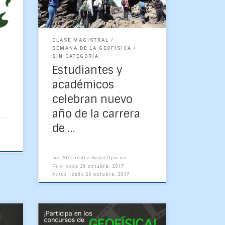
Semana de la Geofísica 2017
que se realizó del lunes […]
CLASE MAGISTRAL
SEMANA DE LA GEOFÍSICA
SIN CATEGORÍA
Estudiantes y
académicos
celebran nuevo
año de la carrera
de …
por
Alejandro Baño Oyarce
Publicada
26 octubre, 2017
Actualizado
26 octubre, 2017
1- Concurso fotográfico digital
ria…