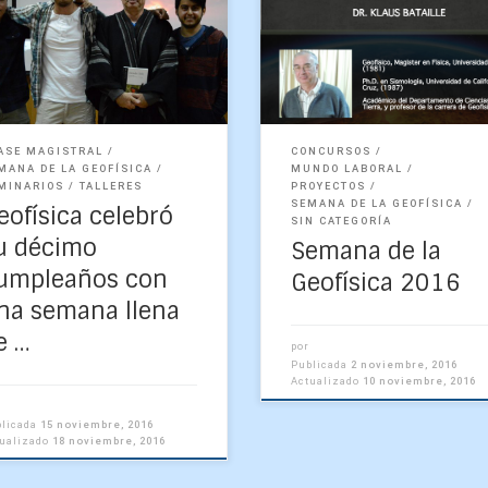
encia que estudia el
Desde el 8 al 11 de novie
portamiento del planeta
de 2016 Este año celebr
de un punto de vista físico
la cuarta versión de nue
atemático, y desde el año
Semana de […]
ASE MAGISTRAL
CONCURSOS
MANA DE LA GEOFÍSICA
MUNDO LABORAL
MINARIOS
TALLERES
PROYECTOS
SEMANA DE LA GEOFÍSICA
eofísica celebró
SIN CATEGORÍA
u décimo
Semana de la
umpleaños con
Geofísica 2016
na semana llena
e …
por
Publicada
2 noviembre, 2016
Actualizado
10 noviembre, 2016
blicada
15 noviembre, 2016
tualizado
18 noviembre, 2016