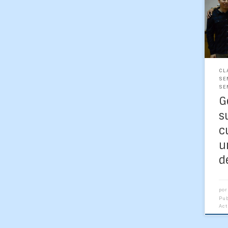
ci
com
des
y m
[…]
CL
SE
SE
G
s
c
u
d
por
Pu
Ac