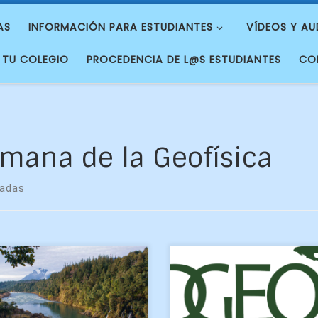
AS
INFORMACIÓN PARA ESTUDIANTES
VÍDEOS Y AU
 TU COLEGIO
PROCEDENCIA DE L@S ESTUDIANTES
CO
mana de la Geofísica
radas
 de 380 votos recibieron los
o estudiantes de Geofísica
 participaron en los dos
cursos de la Semana de la