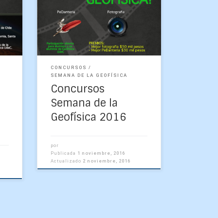
«Geofísica en la naturaleza»
mbre
Temática Se propone que las
amos
fotografías den cuenta de
stra
momentos o situaciones en
que la fuerza […]
CONCURSOS
SEMANA DE LA GEOFÍSICA
Concursos
Semana de la
Geofísica 2016
por
Publicada
1 noviembre, 2016
Actualizado
2 noviembre, 2016