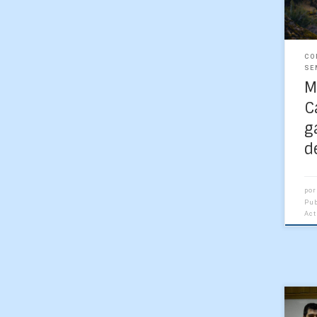
Geo
CO
SE
M
C
g
d
po
Pu
Ac
Geo