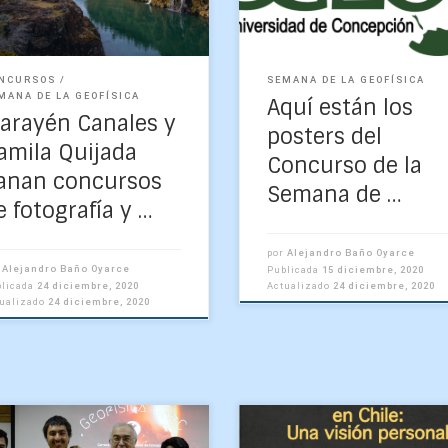
física 2020 en Línea, […]
NCURSOS
SEMANA DE LA GEOFÍSICA
MANA DE LA GEOFÍSICA
Aquí están los
arayén Canales y
posters del
amila Quijada
Concurso de la
anan concursos
Semana de …
e fotografía y …
por
Alejandro Baño Oyarce
r
Alejandro Baño Oyarce
Publicada
15 diciembre, 2020
Actualizado
24 diciembre, 2020
blicada
24 diciembre, 2020
tualizado
24 diciembre, 2020
física es la rama de la
Ya van diez años de histo