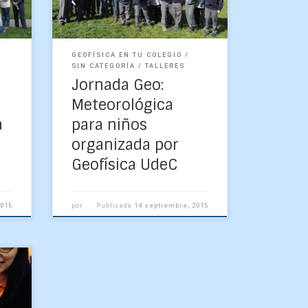
pasado miércoles 9 de
septiembre recibimos […]
GEOFÍSICA EN TU COLEGIO
SIN CATEGORÍA
TALLERES
Jornada Geo:
Meteorológica
a
para niños
organizada por
Geofísica UdeC
2015
por
Publicada
14 septiembre, 2015
s el
ción
que