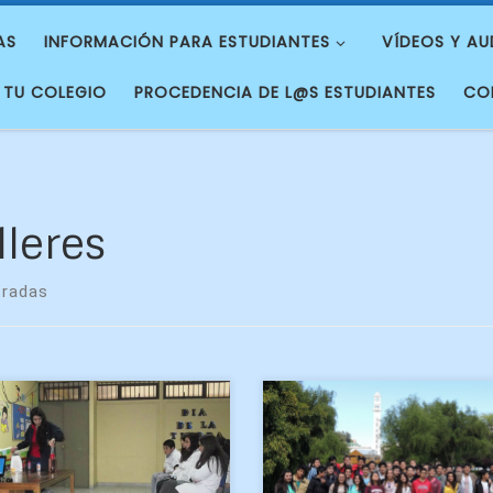
AS
INFORMACIÓN PARA ESTUDIANTES
VÍDEOS Y AU
 TU COLEGIO
PROCEDENCIA DE L@S ESTUDIANTES
CO
lleres
tradas
cias a los esfuerzos del
El lunes 26 de octubr
ador medioambientalista
carrera de Geofísica d
lord Nelson, el 22 de abril
Universidad de Concep
970 fue un día histórico, ya
recibió la visita de los al