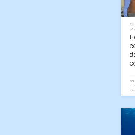
que
GE
TA
G
c
d
c
por
Pu
Ac
El 
Sub
jun