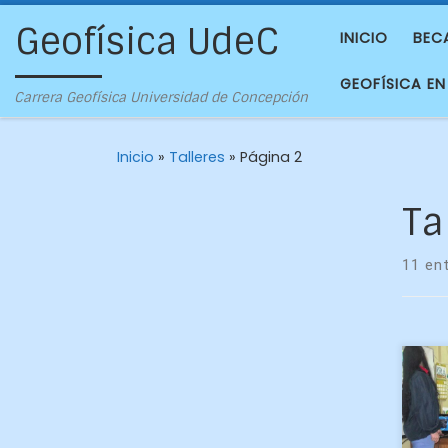
Geofísica UdeC
INICIO
BEC
GEOFÍSICA EN
Carrera Geofísica Universidad de Concepción
Inicio
»
Talleres
»
Página 2
Ta
11 en
Gra
sen
Gay
de 1