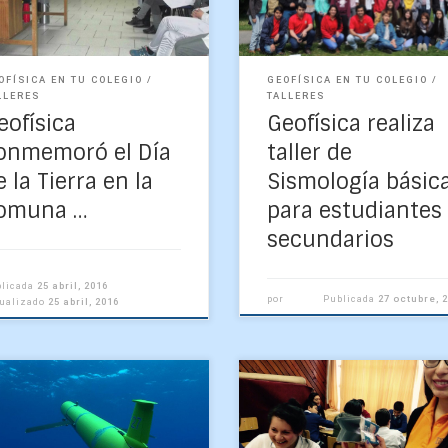
 millones de […]
de tercero medio, de la […]
OFÍSICA EN TU COLEGIO
GEOFÍSICA EN TU COLEGIO
LLERES
TALLERES
eofísica
Geofísica realiza
onmemoró el Día
taller de
e la Tierra en la
Sismología básic
omuna …
para estudiantes
secundarios
blicada
25 abril, 2016
por
Publicada
27 octubre, 
tualizado
25 abril, 2016
Grupo de interés en Robótica
“Aprendiendo a reciclar” e
marina (GIRS) de la UDEC,
nombre del taller de educa
to al Profesor Victor
medioambiental con 