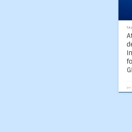
Vil
Lab
todo
TA
A
d
I
f
G
por