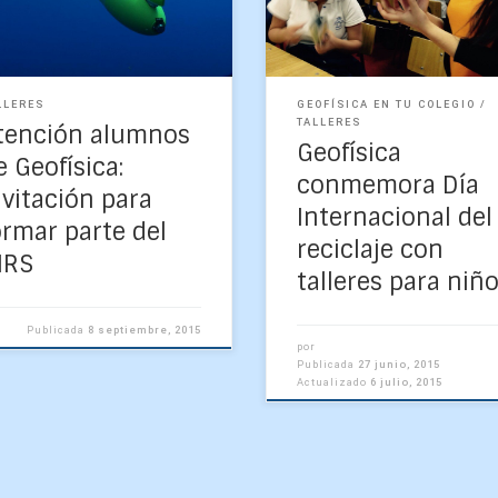
lagrán, Ingeniero jefe del
nuestra carrera est
oratorio MidGeo, invitan a
recorriendo diver
s los […]
establecimientos de la re
del Biobío […]
LLERES
GEOFÍSICA EN TU COLEGIO
TALLERES
tención alumnos
Geofísica
e Geofísica:
conmemora Día
nvitación para
Internacional del
ormar parte del
reciclaje con
IRS
talleres para niñ
Publicada
8 septiembre, 2015
por
Publicada
27 junio, 2015
Actualizado
6 julio, 2015