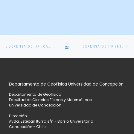
Navegación
Entrada
En
VOLVER
DEFENSA DE HP (CAROLINA M.)
DEFENSA DE HP (NICOLÁS G.)
de
anterior
si
entradas
A
LA
Departamento de Geofísica Universidad de Concepción
LISTA
Departamento de Geofísica
DE
Facultad de Ciencias Físicas y Matemáticas
Universidad de Concepción
ENTRADAS
Dirección:
Avda. Esteban Iturra s/n - Barrio Universitario
Concepción - Chile