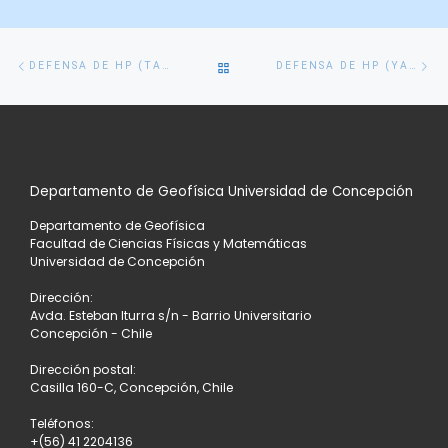
Navegación
Entrada
En
VOLVER
DEFENSA DE HP (TANIA RIVAS)
DEFENSA DE HP (YAZMINA R.)
de
anterior
si
entradas
A
LA
Departamento de Geofísica Universidad de Concepción
LISTA
Departamento de Geofísica
DE
Facultad de Ciencias Físicas y Matemáticas
Universidad de Concepción
ENTRADAS
Dirección:
Avda. Esteban Iturra s/n - Barrio Universitario
Concepción - Chile
Dirección postal:
Casilla 160-C, Concepción, Chile
Teléfonos:
+(56) 41 2204136