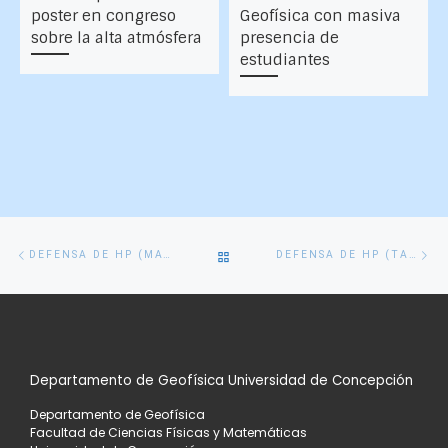
poster en congreso
Geofísica con masiva
sobre la alta atmósfera
presencia de
estudiantes
Navegación
Entrada
En
VOLVER
DEFENSA DE HP (MATÍAS GUZMÁN)
DEFENSA DE HP (TANIA RIVAS)
de
anterior
si
entradas
A
LA
Departamento de Geofísica Universidad de Concepción
LISTA
Departamento de Geofísica
DE
Facultad de Ciencias Físicas y Matemáticas