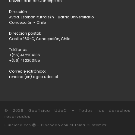
Universidad de Concepción
ENTRADAS
Dirección:
Avda. Esteban Iturra s/n - Barrio Universitario
Concepción - Chile
Dirección postal:
Casilla 160-C, Concepción, Chile
Teléfonos:
+(56) 41 2204136
+(56) 41 2203155
Correo electrónico:
rencina (en) dgeo.udec.cl
© 2026
Geofísica UdeC
– Todos los derechos
reservados
Funciona con
– Diseñado con el
Tema Customizr