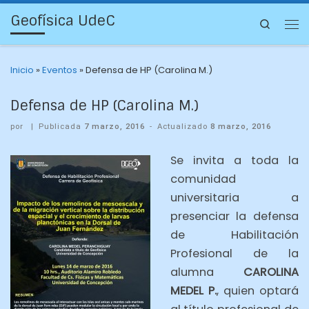
Geofísica UdeC
Search
Inicio
»
Eventos
»
Defensa de HP (Carolina M.)
Defensa de HP (Carolina M.)
por
|
Publicada
7 marzo, 2016
-
Actualizado
8 marzo, 2016
Se invita a toda la
comunidad
universitaria a
presenciar la defensa
de Habilitación
Profesional de la
alumna
CAROLINA
MEDEL P.
, quien optará