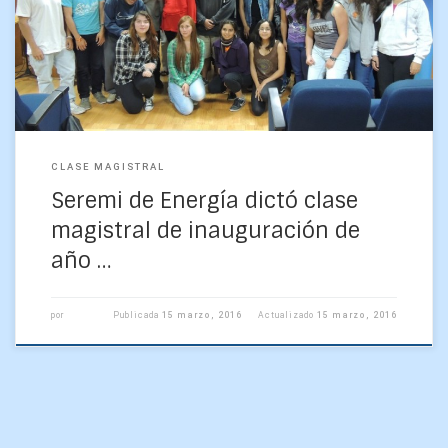
dictó el lunes 14 de marzo la Seremi de Energía de la región
del Biobío, Carola […]
CLASE MAGISTRAL
Seremi de Energía dictó clase
magistral de inauguración de
año …
por
Publicada
15 marzo, 2016
Actualizado
15 marzo, 2016