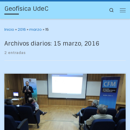
Geofísica UdeC
Search
Inicio
»
2016
»
marzo
»
15
Archivos diarios:
15 marzo, 2016
2 entradas
El día lunes 14 de marzo se realizaron las defensas de
Habilitación Profesional (HP) de los alumnos Carolina Medel
Peranchiguay y Matías Guzmán Muñoz, quienes […]