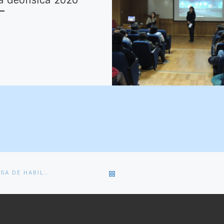
a Geofísica 2020
VOLVER
FELICITAMOS A FABIEN SALGADO POR SU IMPECABLE DEFENSA DE HABILITACIÓN PROFESIONAL
A
LA