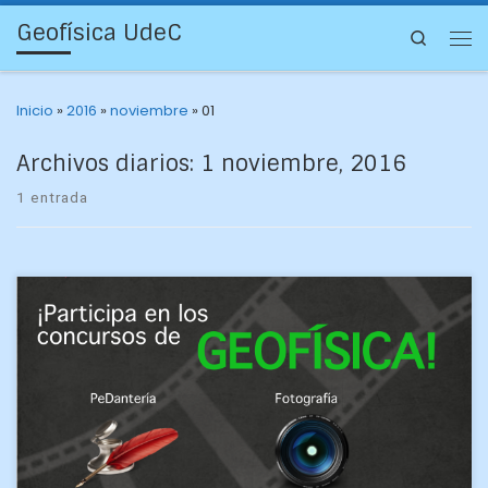
Geofísica UdeC
Search
Inicio
»
2016
»
noviembre
»
01
Archivos diarios:
1 noviembre, 2016
1 entrada
1- Concurso fotográfico digital «Geofísica en la naturaleza»
Temática Se propone que las fotografías den cuenta de
momentos o situaciones en que la fuerza […]