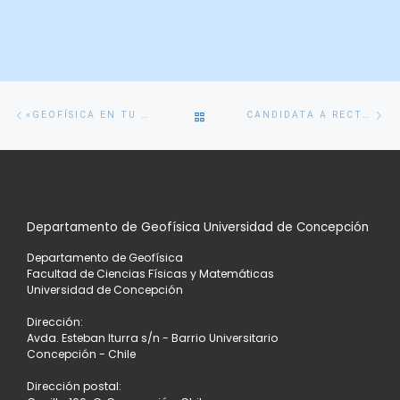
Navegación
Entrada
En
VOLVER
«GEOFÍSICA EN TU COLEGIO» FUE AL BAUTISTA DE CONCEPCIÓN PARA HABLAR DE CAMBIO CLIMÁTICO Y GLACIARES
CANDIDATA A RECTORA JACQUELINE SEPÚLVEDA AFIRMA QUE LOS PLANES DE DESARROLLO SON CLAVE PARA DEFINIR EL FUTURO DE LA UNIVERSIDAD
de
anterior
si
entradas
A
LA
Departamento de Geofísica Universidad de Concepción
LISTA
Departamento de Geofísica
DE
Facultad de Ciencias Físicas y Matemáticas
Universidad de Concepción
ENTRADAS
Dirección:
Avda. Esteban Iturra s/n - Barrio Universitario
Concepción - Chile
Dirección postal: