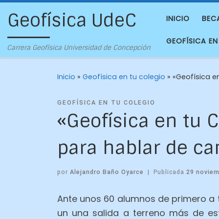
Geofísica UdeC
INICIO
BEC
GEOFÍSICA EN
Carrera Geofísica Universidad de Concepción
Inicio
»
Geofísica en tu colegio
»
«Geofísica e
GEOFÍSICA EN TU COLEGIO
«Geofísica en tu 
para hablar de ca
por
Alejandro Baño Oyarce
|
Publicada
29 noviem
Ante unos 60 alumnos de primero a 
un una salida a terreno más de est