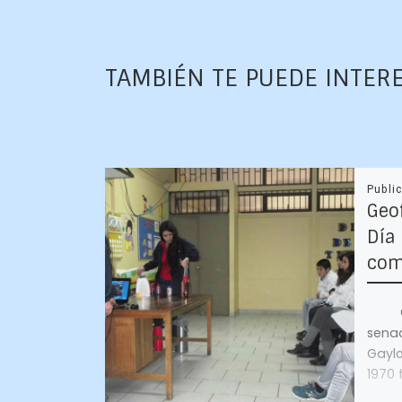
TAMBIÉN TE PUEDE INTER
Publi
Geo
Día 
com
Grac
sena
Gaylo
1970 