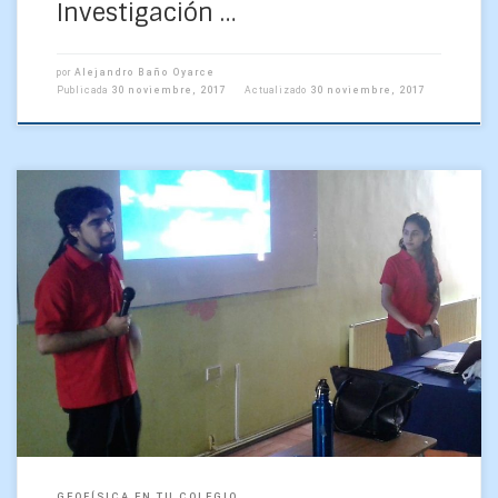
Investigación …
por
Alejandro Baño Oyarce
Publicada
30 noviembre, 2017
Actualizado
30 noviembre, 2017
Ante unos 60 alumnos de primero a tercero medio
expusieron hoy cuatro monitores del programa Geofísica en
tu Colegio, un una salida a terreno más […]
GEOFÍSICA EN TU COLEGIO