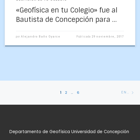
«Geofísica en tu Colegio» fue al
Bautista de Concepción para …
por
Alejandro Baño Oyarce
Publicada
29 noviembre, 2017
Navegación
En
1
2
…
6
ENTRADAS ANTERIORES
de
an
entradas
Departamento de Geofísica Universidad de Concepción