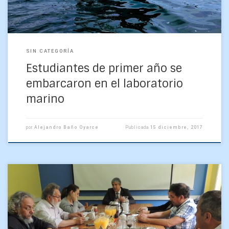
SIN CATEGORÍA
Estudiantes de primer año se
embarcaron en el laboratorio
marino
por
Alejandro Baño Oyarce
Publicada
15 diciembre, 2017
Carlos Saavedra Rubilar, candidato a rector de la
Universidad de Concepción, expuso ayer parte central de sus