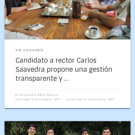
propuestas a académicos del Departamento de Geofísica,
dirigidas […]
SIN CATEGORÍA
Candidato a rector Carlos
Saavedra propone una gestión
transparente y …
por
Alejandro Baño Oyarce
Publicada
14 diciembre, 2017
Actualizado
15 diciembre, 2017