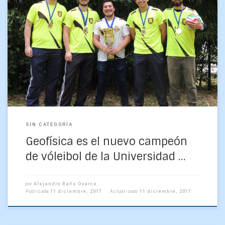
Geofísica participó este año por primera vez en el
campeonato interfacultades de vóleibol de la Universidad
de Concepción, presencia que fue suficiente –modestia
aparte- para […]
SIN CATEGORÍA
Geofísica es el nuevo campeón
de vóleibol de la Universidad …
por
Alejandro Baño Oyarce
Publicada
11 diciembre, 2017
Actualizado
11 diciembre, 2017