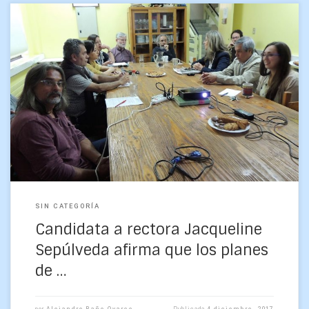
Transparencia, participación y plan de desarrollo fueron
algunos de los conceptos centrales en la exposición que
realizó hoy la candidata a rectora de la Universidad […]
SIN CATEGORÍA
Candidata a rectora Jacqueline
Sepúlveda afirma que los planes
de …
por
Alejandro Baño Oyarce
Publicada
4 diciembre, 2017