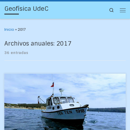
Geofísica UdeC
Search
Inicio
»
2017
Archivos anuales:
2017
36 entradas
Para algunos era la primera vez que se subían a una
embarcación de ese tamaño y para todos tomar muestras
del océano fue una experiencia […]