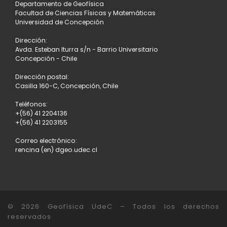
Departamento de Geofísica
Facultad de Ciencias Físicas y Matemáticas
Universidad de Concepción
Dirección:
Avda. Esteban Iturra s/n - Barrio Universitario
Concepción - Chile
Dirección postal:
Casilla 160-C, Concepción, Chile
Teléfonos:
+(56) 41 2204136
+(56) 41 2203155
Correo electrónico:
rencina (en) dgeo.udec.cl
© 2026
Geofísica UdeC
– Todos los derechos
reservados