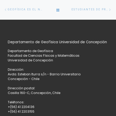
Navegación
Entrada
En
VOLVER
GEOFÍSICA ES EL NUEVO CAMPEÓN DE VÓLEIBOL DE LA UNIVERSIDAD DE CONCEPCIÓN
ESTUDIANTES DE PRIMER AÑO SE EMBARCARON EN EL LABORATORIO MARINO
de
anterior
si
entradas
A
LA
Departamento de Geofísica Universidad de Concepción
LISTA
Departamento de Geofísica
DE
Facultad de Ciencias Físicas y Matemáticas
Universidad de Concepción
ENTRADAS
Dirección:
Avda. Esteban Iturra s/n - Barrio Universitario
Concepción - Chile
Dirección postal:
Casilla 160-C, Concepción, Chile
Teléfonos:
+(56) 41 2204136
+(56) 41 2203155