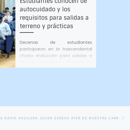
Estudiantes conocen de
autocuidado y los
requisitos para salidas a
terreno y prácticas
Decenas de estudiantes
participaron en la trascendental
charla «Inducción para salidas a
Terreno y Prácticas «, dictadas en
conjunto por los académicos […]
E
FELICITAMOS A DAVID AGUILERA, QUIEN EGRESÓ AYER DE NUESTRA CARRERA
si