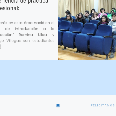
riencia de práctica
esional:
nterés en esta área nació en el
o de Introducción a la
pección” Romina Ulloa y
go Villegas son estudiantes
]
VOLVER