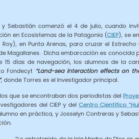
 y Sebastián comenzó el 4 de julio, cuando inv
ación en Ecosistemas de la Patagonia (
CIEP
), se 
z Roy), en Punta Arenas, para cruzar el Estrecho
de Magallanes. Dicha embarcación es conocida por 
te 15 días de navegación, los alumnos de la car
to Fondecyt
“Land-sea interaction effects on th
”
, donde Torres es el Investigador principal.
re los que se encontraban dos periodistas del
Proye
vestigadores del CIEP y del
Centro Científico “Hu
alumno en práctica, y Josselyn Contreras y Sebast
ción.
“Lo entretenido de la Isla Madre de Dios es 