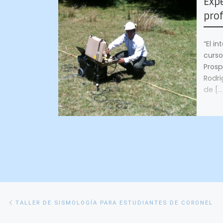
Expe
prof
“El i
curs
Pros
Rodri
de […
Navegación
Entrada
TALLER DE SISMOLOGÍA PARA ESTUDIANTES DE CORONEL
anterior
de