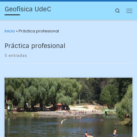
Geofísica UdeC
Search
Inicio
»
Práctica profesional
Práctica profesional
5 entradas
Confeccionaron proyectos para el desarrollo de Hualqui,
Gorbea y Quilaco Tres estudiantes de Geofísica participaron
en la primera versión, año 2021, del Programa Prácticas con
[…]