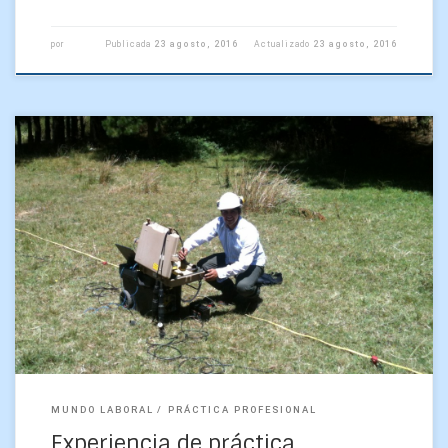
por
Publicada
23 agosto, 2016
Actualizado
23 agosto, 2016
“El interés en esta área nació en el curso de Introducción a la
Prospección” Romina Ulloa y Rodrigo Villegas son
estudiantes de noveno semestre de […]
MUNDO LABORAL
PRÁCTICA PROFESIONAL
Experiencia de práctica