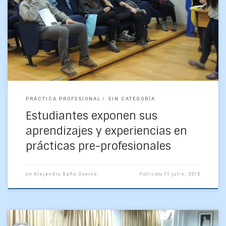
Estudiantes de Geofísica dieron a conocer sus experiencias
laborales obtenidas en sus recientes prácticas pre-
profesionales realizadas en el segundo semestre del cuarto
año de la […]
PRÁCTICA PROFESIONAL
SIN CATEGORÍA
Estudiantes exponen sus
aprendizajes y experiencias en
prácticas pre-profesionales
por
Alejandro Baño Oyarce
Publicada
11 julio, 2018