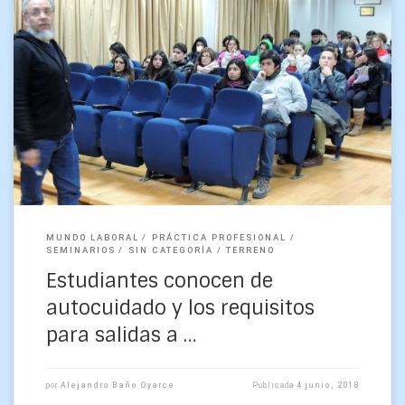
Decenas de estudiantes participaron en la trascendental
charla «Inducción para salidas a Terreno y Prácticas «,
dictadas en conjunto por los académicos Arturo Belmonte,
jefe […]
MUNDO LABORAL
PRÁCTICA PROFESIONAL
SEMINARIOS
SIN CATEGORÍA
TERRENO
Estudiantes conocen de
autocuidado y los requisitos
para salidas a …
por
Alejandro Baño Oyarce
Publicada
4 junio, 2018