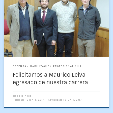
Tenemos el agrado de informarles que hoy martes 13 de
junio de 2017, a las 15.00 hrs., se llevó a cabo la defensa de
Habilitación […]
DEFENSA
HABILITACIÓN PROFESIONAL
HP
Felicitamos a Maurico Leiva
egresado de nuestra carrera
por
cespinoza
Publicada
13 junio, 2017
Actualizado
13 junio, 2017