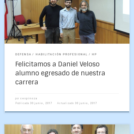
junio de 2017, a las 15.15 hrs., se llevó a cabo la defensa de
Habilitación […]
DEFENSA
HABILITACIÓN PROFESIONAL
HP
Felicitamos a Daniel Veloso
alumno egresado de nuestra
carrera
por
cespinoza
Publicada
30 junio, 2017
Actualizado
30 junio, 2017