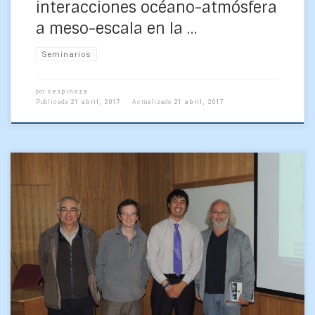
interacciones océano-atmósfera
a meso-escala en la …
Seminarios
por
cespinoza
Publicada
21 abril, 2017
Actualizado
21 abril, 2017
Tenemos el agrado de informarles que hoy viernes 7 de abril
de 2017, a las 10.00 hrs., se llevó a cabo la defensa de
Habilitación […]