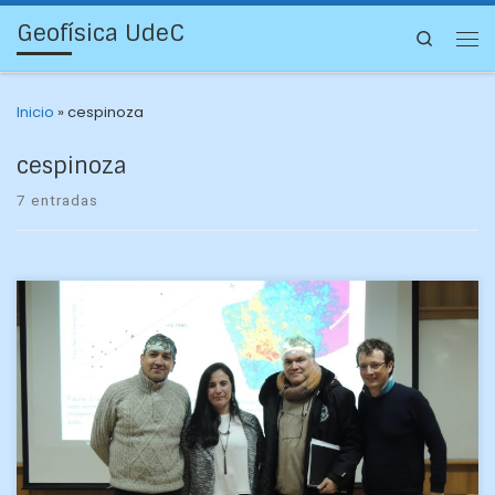
Geofísica UdeC
Search
Inicio
»
cespinoza
cespinoza
7 entradas
Tenemos el agrado de informarles que hoy lunes 31 de julio
de 2017, a las 15.00 hrs., se llevó a cabo la defensa de
Habilitación […]