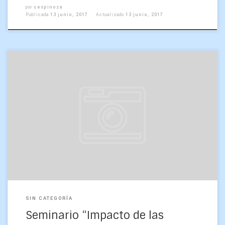
por
cespinoza
Publicada
13 junio, 2017
Actualizado
13 junio, 2017
Este viernes 21 de abril a las 15:15 hrs. se realizó el seminario
“Impacto de las interacciones océano-atmósfera a meso-
escala en la dinámica oceánica del […]
SIN CATEGORÍA
Seminario “Impacto de las