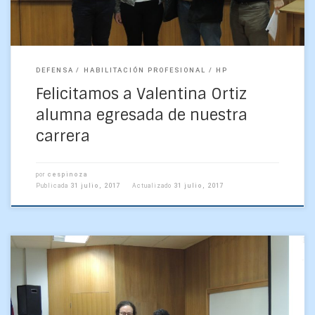
DEFENSA
HABILITACIÓN PROFESIONAL
HP
Felicitamos a Valentina Ortiz
alumna egresada de nuestra
carrera
por
cespinoza
Publicada
31 julio, 2017
Actualizado
31 julio, 2017
Tenemos el agrado de informarles que hoy viernes 30 de