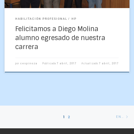
HABILITACIÓN PROFESIONAL
HP
Felicitamos a Diego Molina
alumno egresado de nuestra
carrera
por
cespinoza
Publicada
7 abril, 2017
Actualizado
7 abril, 2017
Navegación
En
1
2
ENTRADAS ANTERIORES
de
an
entradas