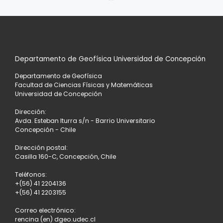
de
anterior
si
entradas
A
LA
Departamento de Geofísica Universidad de Concepción
LISTA
Departamento de Geofísica
DE
Facultad de Ciencias Físicas y Matemáticas
Universidad de Concepción
ENTRADAS
Dirección:
Avda. Esteban Iturra s/n - Barrio Universitario
Concepción - Chile
Dirección postal:
Casilla 160-C, Concepción, Chile
Teléfonos:
+(56) 41 2204136
+(56) 41 2203155
Correo electrónico:
rencina (en) dgeo.udec.cl