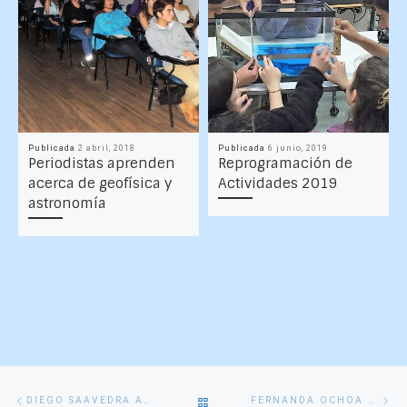
Publicada
2 abril, 2018
Publicada
6 junio, 2019
Periodistas aprenden
Reprogramación de
acerca de geofísica y
Actividades 2019
astronomía
Navegación
Entrada
En
VOLVER
DIEGO SAAVEDRA APRUEBA HABILITACIÓN PROFESIONAL CON INVESTIGACIÓN SOBRE EL NIÑO
FERNANDA OCHOA APRUEBA SU TESIS TRAS DESTACADO TRABAJO TEÓRICO Y DE CAMPO