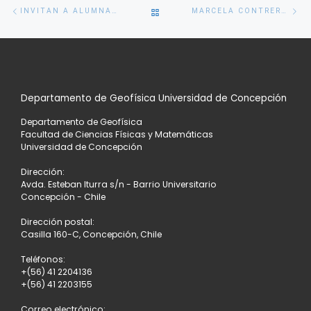
Navegación
Entrada
En
VOLVER
INVITAN A ALUMNAS A TALLER SICOSOCIAL PARA MEJORAR SUS HABILIDADES EN CLASES Y EN EL TRABAJO
MARCELA CONTRERAS, GEOFÍSICA UDEC, OBTIENE GRADO DE MAGÍSTER EN CIENCIAS MENCIÓN OCEANOGRAFÍA
de
anterior
si
entradas
A
LA
Departamento de Geofísica Universidad de Concepción
LISTA
Departamento de Geofísica
DE
Facultad de Ciencias Físicas y Matemáticas
Universidad de Concepción
ENTRADAS
Dirección:
Avda. Esteban Iturra s/n - Barrio Universitario
Concepción - Chile
Dirección postal:
Casilla 160-C, Concepción, Chile
Teléfonos:
+(56) 41 2204136
+(56) 41 2203155
Correo electrónico: