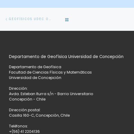
Navegación
Entrada
VOLVER
GEOFÍSICOS UDEC OBTIENEN BECAS PARA DOCTORADO EN EL EXTRANJERO
de
anterior
entradas
A
LA
Departamento de Geofísica Universidad de Concepción
LISTA
Departamento de Geofísica
DE
Facultad de Ciencias Físicas y Matemáticas
Universidad de Concepción
ENTRADAS
Dirección:
Avda. Esteban Iturra s/n - Barrio Universitario
Concepción - Chile
Dirección postal:
Casilla 160-C, Concepción, Chile
Teléfonos:
+(56) 41 2204136