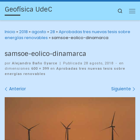
Geofísica UdeC
Search
Inicio
»
2018
»
agosto
»
28
»
Aprobadas tres nuevas tesis sobre
energías renovables
»
samsoe-eolico-dinamarca
samsoe-eolico-dinamarca
por
Alejandro Baño Oyarce
|
Publicada
28 agosto, 2018
-
en
dimensiones
600 × 399
en
Aprobadas tres nuevas tesis sobre
energías renovables
Navegación
Anterior
Siguiente
de
imágenes