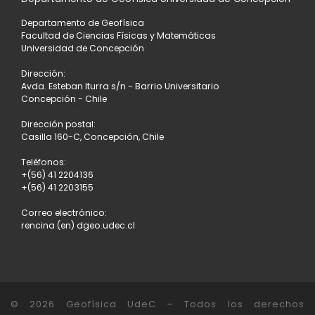
Departamento de Geofísica
Facultad de Ciencias Físicas y Matemáticas
Universidad de Concepción
Dirección:
Avda. Esteban Iturra s/n - Barrio Universitario
Concepción - Chile
Dirección postal:
Casilla 160-C, Concepción, Chile
Teléfonos:
+(56) 41 2204136
+(56) 41 2203155
Correo electrónico:
rencina (en) dgeo.udec.cl
© 2026
Geofísica UdeC
– Todos los derechos