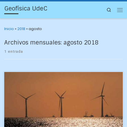
Geofísica UdeC
Search
Inicio
»
2018
»
agosto
Archivos mensuales:
agosto 2018
1 entrada
Acerca de energías renovables en diversas aplicaciones
versaron las tres defensas de Habilitación Profesional que
aprobaron ayer los ya geofísicos Natalia Aziares Aguayo,
Valeria Mundaca […]