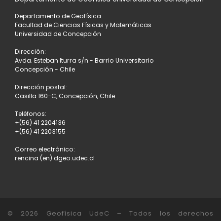
Departamento de Geofísica
Facultad de Ciencias Físicas y Matemáticas
Universidad de Concepción
Dirección:
Avda. Esteban Iturra s/n - Barrio Universitario
Concepción - Chile
Dirección postal:
Casilla 160-C, Concepción, Chile
Teléfonos:
+(56) 41 2204136
+(56) 41 2203155
Correo electrónico:
rencina (en) dgeo.udec.cl
© 2026
Geofísica UdeC
– Todos los derechos