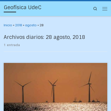
Geofísica UdeC
Search
Inicio
»
2018
»
agosto
»
28
Archivos diarios:
28 agosto, 2018
1 entrada
Acerca de energías renovables en diversas aplicaciones
versaron las tres defensas de Habilitación Profesional que
aprobaron ayer los ya geofísicos Natalia Aziares Aguayo,
Valeria Mundaca […]