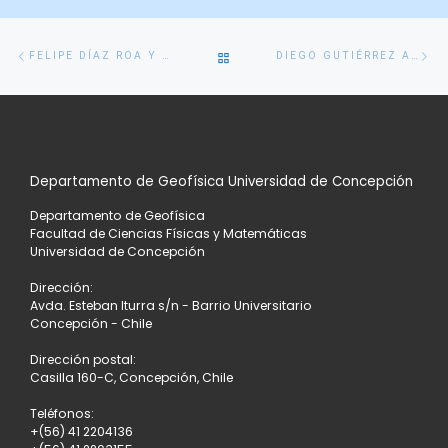
Navegación
Entrada
En
VOLVER
FELIPE DÍAZ ROA Y GONZALO PÉREZ ÁLVAREZ SE TITULAN DE GEOFÍSICOS
DIEGO GUTIÉRREZ APRUEBA SU ESTUDIO CLIMATOLÓGICO DEL OLEAJE
de
anterior
si
entradas
A
LA
Departamento de Geofísica Universidad de Concepción
LISTA
Departamento de Geofísica
DE
Facultad de Ciencias Físicas y Matemáticas
Universidad de Concepción
ENTRADAS
Dirección:
Avda. Esteban Iturra s/n - Barrio Universitario
Concepción - Chile
Dirección postal:
Casilla 160-C, Concepción, Chile
Teléfonos:
+(56) 41 2204136