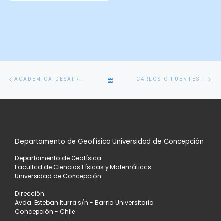
Navegación
Entrada
En
VOLVER
ACADÉMICA DESARROLLA EN CONCEPCIÓN ESTUDIO PARA MEJORAR PRONÓSTICOS OCEÁNICOS DE COLOMBIA
CARLOS CIFUENTES VERDUGO APROBÓ SU TESIS DE GEOFÍSICA
de
anterior
si
entradas
A
LA
Departamento de Geofísica Universidad de Concepción
LISTA
Departamento de Geofísica
DE
Facultad de Ciencias Físicas y Matemáticas
Universidad de Concepción
ENTRADAS
Dirección:
Avda. Esteban Iturra s/n - Barrio Universitario
Concepción - Chile