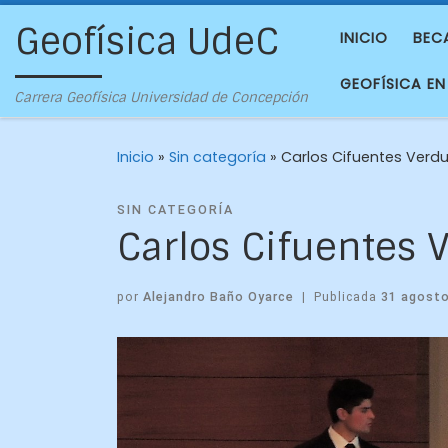
Geofísica UdeC
INICIO
BEC
GEOFÍSICA EN
Carrera Geofísica Universidad de Concepción
Inicio
»
Sin categoría
»
Carlos Cifuentes Verd
SIN CATEGORÍA
Carlos Cifuentes 
por
Alejandro Baño Oyarce
|
Publicada
31 agosto