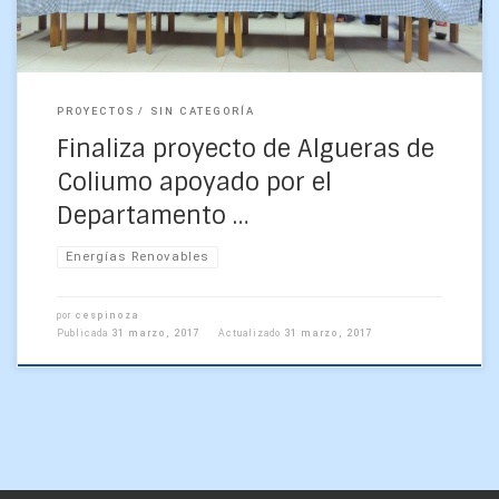
PROYECTOS
SIN CATEGORÍA
Finaliza proyecto de Algueras de
Coliumo apoyado por el
Departamento …
Energías Renovables
por
cespinoza
Publicada
31 marzo, 2017
Actualizado
31 marzo, 2017