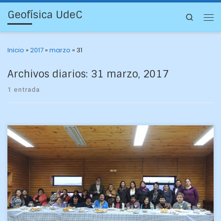
Geofísica UdeC
Search
Inicio
»
2017
»
marzo
»
31
Archivos diarios:
31 marzo, 2017
1 entrada
El pasado miércoles 29 de marzo fue el cierre del proyecto
“Avanzando hacia un proceso energéticamente limpio:
Energía Eléctrica Solar para el Sindicato de Algueras […]