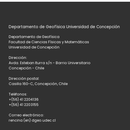
entradas
A
LA
Departamento de Geofísica Universidad de Concepción
LISTA
Departamento de Geofísica
DE
Facultad de Ciencias Físicas y Matemáticas
Universidad de Concepción
ENTRADAS
Dirección:
Avda. Esteban Iturra s/n - Barrio Universitario
Concepción - Chile
Dirección postal:
Casilla 160-C, Concepción, Chile
Teléfonos:
+(56) 41 2204136
+(56) 41 2203155
Correo electrónico:
rencina (en) dgeo.udec.cl