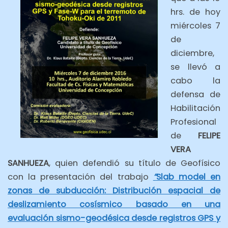
hrs. de hoy
miércoles 7
de
diciembre,
se llevó a
cabo la
defensa de
Habilitación
Profesional
de
FELIPE
VERA
SANHUEZA
, quien defendió su título de Geofísico
con la presentación del trabajo
“
Slab model en
zonas de subducción: Distribución espacial de
deslizamiento cosísmico basado en una
evaluación sismo-geodésica desde registros GPS y