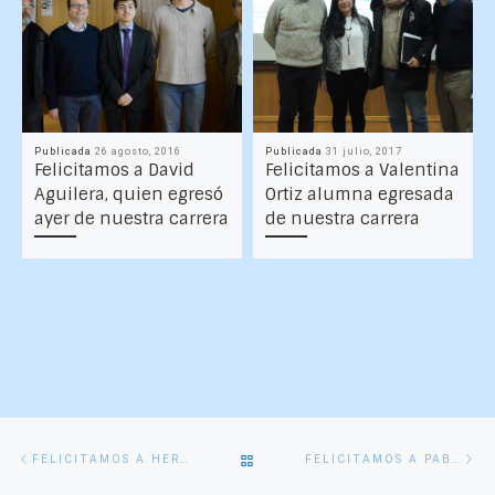
Publicada
26 agosto, 2016
Publicada
31 julio, 2017
Felicitamos a David
Felicitamos a Valentina
Aguilera, quien egresó
Ortiz alumna egresada
ayer de nuestra carrera
de nuestra carrera
Navegación
Entrada
En
VOLVER
FELICITAMOS A HERMANN SCHWARZE, HOY EGRESADO DE NUESTRA CARRERA
FELICITAMOS A PABLO PAREDES, ALUMNO EGRESADO DE NUESTRA CARRERA
de
anterior
si