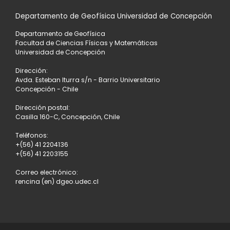
Departamento de Geofísica Universidad de Concepción
LISTA
Departamento de Geofísica
DE
Facultad de Ciencias Físicas y Matemáticas
Universidad de Concepción
ENTRADAS
Dirección:
Avda. Esteban Iturra s/n - Barrio Universitario
Concepción - Chile
Dirección postal:
Casilla 160-C, Concepción, Chile
Teléfonos:
+(56) 41 2204136
+(56) 41 2203155
Correo electrónico:
rencina (en) dgeo.udec.cl