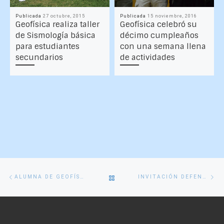
Publicada
27 octubre, 2015
Publicada
15 noviembre, 2016
Geofísica realiza taller
Geofísica celebró su
de Sismología básica
décimo cumpleaños
para estudiantes
con una semana llena
secundarios
de actividades
Navegación
Entrada
En
VOLVER
ALUMNA DE GEOFÍSICA OBTIENE NUEVAMENTE BECA IMO
INVITACIÓN DEFENSA DE HABILITACIÓN PROFESIONAL
de
anterior
si
entradas
A
LA