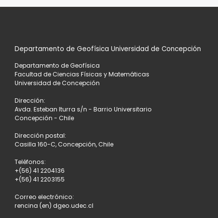
entradas
A
LA
Departamento de Geofísica Universidad de Concepción
LISTA
Departamento de Geofísica
DE
Facultad de Ciencias Físicas y Matemáticas
Universidad de Concepción
ENTRADAS
Dirección:
Avda. Esteban Iturra s/n - Barrio Universitario
Concepción - Chile
Dirección postal:
Casilla 160-C, Concepción, Chile
Teléfonos:
+(56) 41 2204136
+(56) 41 2203155
Correo electrónico:
rencina (en) dgeo.udec.cl