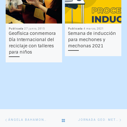
Publicada
27 junio, 2015
Publicada
4 marzo, 2021
Geofísica conmemora
Semana de inducción
Día Internacional del
para mechones y
reciclaje con talleres
mechonas 2021
para niños
Navegación
Entrada
En
VOLVER
ÁNGELA BAHAMONDES EGRESA DE GEOFÍSICA
JORNADA GEO: METEOROLÓGICA PARA NIÑOS ORGANIZADA POR GEOFÍSICA UDEC
de
anterior
si