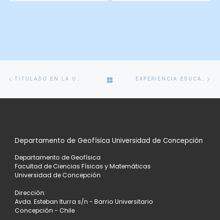
Navegación
Entrada
En
VOLVER
TITULADO EN LA UDEC OBTIENE PREMIO AL MEJOR POSTER EN CONFERENCIA INTERNACIONAL ANTÁRTICA
EXPERIENCIA EDUCATIVA DE PRECISIÓN
de
anterior
si
entradas
A
LA
Departamento de Geofísica Universidad de Concepción
LISTA
Departamento de Geofísica
DE
Facultad de Ciencias Físicas y Matemáticas
Universidad de Concepción
ENTRADAS
Dirección:
Avda. Esteban Iturra s/n - Barrio Universitario
Concepción - Chile