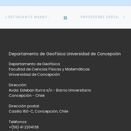
Navegación
Entrada
En
VOLVER
ESTUDIANTE MARAYÉN CANALES PRESENTA POSTER EN CONGRESO SOBRE LA ALTA ATMÓSFERA
PROFESORES DESTACAN ALTA CALIDAD DE TESIS EN TIERRA SÓLIDA DE CAMILA MONGE ORELLANA
de
anterior
si
entradas
A
LA
Departamento de Geofísica Universidad de Concepción
LISTA
Departamento de Geofísica
DE
Facultad de Ciencias Físicas y Matemáticas
Universidad de Concepción
ENTRADAS
Dirección:
Avda. Esteban Iturra s/n - Barrio Universitario
Concepción - Chile
Dirección postal:
Casilla 160-C, Concepción, Chile
Teléfonos:
+(56) 41 2204136