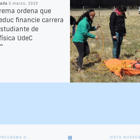
cada
5 marzo, 2020
rema ordena que
educ financie carrera
estudiante de
física UdeC
VOLVER
TRES ESTUDIANTES DE GEOFÍSICA PARTICIPAN EN INÉDITO PROGRAMA DE PRÁCTICAS PROFESIONALES EN COMUNAS PEQUEÑAS