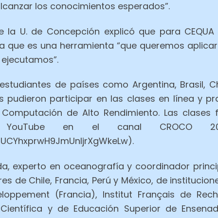
alcanzar los conocimientos esperados”.
de la U. de Concepción explicó que para CEQUA 
que es una herramienta “que queremos aplicar e
 ejecutamos”.
 estudiantes de países como Argentina, Brasil, Ch
s pudieron participar en las clases en línea y p
 Computación de Alto Rendimiento. Las clases 
e YouTube en el canal CROCO 202
/UCYhxprwH9JmUnljrXgWkeLw).
da, experto en oceanografía y coordinador princi
s de Chile, Francia, Perú y México, de instituci
loppement (Francia), Institut Français de Rech
n Científica y de Educación Superior de Ensena