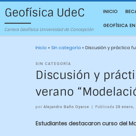
Geofísica UdeC
INICIO
BEC
GEOFÍSICA EN
Carrera Geofísica Universidad de Concepción
Inicio
»
Sin categoría
»
Discusión y práctica f
SIN CATEGORÍA
Discusión y práct
verano “Modelaci
por
Alejandro Baño Oyarce
|
Publicada
28 enero,
Estudiantes destacaron curso del Ma