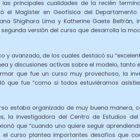
n las principales cualidades de la recién term
zó el Magíster en Geofísica del Departamento 
ana Shigihara Lima y Katherine Gaete Beltrán, in
segunda versión del curso que desarrolla la mo
ico y avanzado, de los cuales destacó su “excele
línea y discusiones activas sobre el modelo, tant
irmar que fue un curso muy provechoso, la inve
ñaló que fue “como si todos estuviéramos asisti
curso estaba organizado de muy buena manera, con
s, la investigadora del Centro de Estudios del
exionó que “cuando uno quiere seguir aprendiend
a, el curso plantea importantes desafíos que co