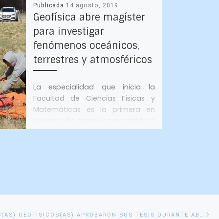
Publicada
14 agosto, 2019
Geofísica abre magíster
para investigar
fenómenos oceánicos,
terrestres y atmosféricos
La especialidad que inicia la
Facultad de Ciencias Físicas y
Matemáticas es la primera en
regiones. En marzo comenzará en
la Universidad […]
E
SIETE NUEVOS(AS) GEOFÍSICOS(AS) APROBARON SUS TESIS DURANTE ABRIL