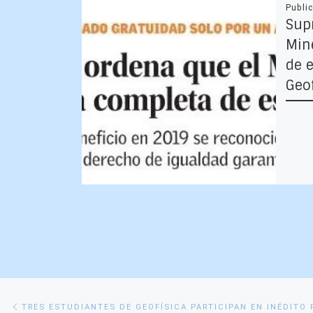
Publi
Sup
Min
de 
Geo
Navegación
Entrada