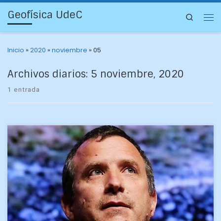
Geofísica UdeC
Search
Inicio
»
2020
»
noviembre
»
05
Archivos diarios:
5 noviembre, 2020
1 entrada
El académico e investigador Dr. Andrés Sepúlveda Allende
fue reconocido por su participación como jurado de un
proyecto de tesis de doctorado de Ingeniería – […]