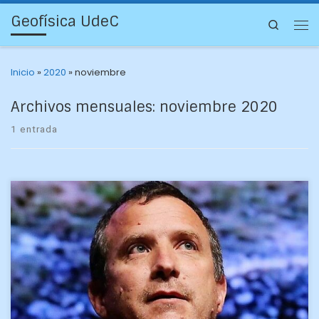
Geofísica UdeC
Search
Inicio
»
2020
»
noviembre
Archivos mensuales:
noviembre 2020
1 entrada
El académico e investigador Dr. Andrés Sepúlveda Allende
fue reconocido por su participación como jurado de un
proyecto de tesis de doctorado de Ingeniería – […]