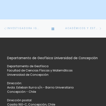
Navegación
Entrada
En
VOLVER
INVESTIGADORA IGNACIA CALISTO DICTA CHARLA SOBRE TSUNAMIS A 120 ESTUDIANTES DE CAÑETE
ACADÉMICOS Y ESTUDIANTES ABREN PUERTAS EN LA DIRECCIÓN METEOROLÓGICA DE CHILE
de
anterior
si
entradas
A
LA
Departamento de Geofísica Universidad de Concepción
LISTA
Departamento de Geofísica
DE
Facultad de Ciencias Físicas y Matemáticas
Universidad de Concepción
ENTRADAS
Dirección:
Avda. Esteban Iturra s/n - Barrio Universitario
Concepción - Chile
Dirección postal:
Casilla 160-C, Concepción, Chile