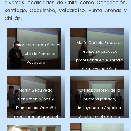
diversas localidades de Chile como Concepción,
Santiago, Coquimbo, Valparaíso, Punta Arenas y
Chillán.
María Daniela Pedreros
Néstor Soto trabajó en el
realizó su práctica
Instituto de Fomento
profesional en el Centro
Pesquero
de Investigación e
Innovación en Energía
Marina
Martín Sepúlveda,
Los expositores de la
Sebastián Núñez y
primera jornada,
Franchesca Ormeño
incluyendo a Angélica
expusieron acerca del
Astete. en el extremo
Centro Sismológico
izquierdo Gabriel Lagos,