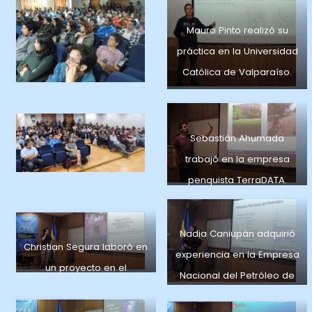
Nacional
quien laboró en la
Dirección Meteorológica.
Mauro Pinto realizó su
práctica en la Universidad
Católica de Valparaíso.
Sebastián Ahumada
trabajó en la empresa
penquista TerraDATA.
Nadia Caniupán adquirió
Christian Segura laboró en
experiencia en la Empresa
un proyecto en el
Nacional del Petróleo de
Departamento de
Magallanes.
Geofísica de la