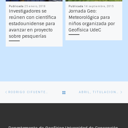
Publicada
25 enero, 2018
Publicada
14 septiembre, 2015
Investigadores se
Jornada Geo:
reúnen con científica
Meteorológica para
estadounidense para
niños organizada por
avanzar en proyecto
Geofísica UdeC
sobre pesquerías
Navegación
Entrada
En
VOLVER
RODRIGO CIFUENTES APRUEBA TESIS «A ESTADIO LLENO»
ABRIL, TITULACIONES MIL!
de
anterior
si
entradas
A
LA
LISTA