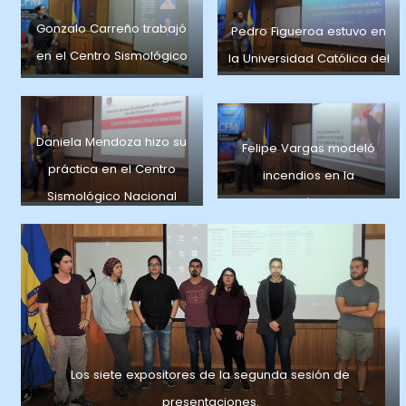
Universidad de Chile.
Gonzalo Carreño trabajó
Pedro Figueroa estuvo en
en el Centro Sismológico
la Universidad Católica del
Nacional
Norte.
Daniela Mendoza hizo su
Felipe Vargas modeló
práctica en el Centro
incendios en la
Sismológico Nacional
Corporación Nacional
Forestal
Los siete expositores de la segunda sesión de
presentaciones.