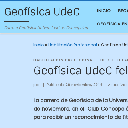
Geofísica UdeC
INICIO
BEC
GEOFÍSICA EN
Carrera Geofísica Universidad de Concepción
Inicio
»
Habilitación Profesional
»
Geofísica Ude
HABILITACIÓN PROFESIONAL
HP
TITULA
Geofísica UdeC fel
por
|
Publicada
28 noviembre, 2016
-
Actualiza
La carrera de Geofísica de la Univer
de noviembre, en el Club Concepció
para recibir un reconocimiento de tít