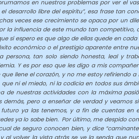
brumamos en nuestros problemas por ver el vas
el desarrollo libre del espíritu”, esa frase tan c
chas veces ese crecimiento se opaca por un di
, por la influencia de este mundo tan competitivo
o que sí espero es que algo de ellas quede en cad
éxito económico o el prestigio aparente entre nu
persona, tan solo siendo honesta, leal y trabaj
mia. Y es por eso que les digo a mis compañeros
e que llene el corazón, y no me estoy refiriendo 
ue ni el miedo, ni la codicia en todos sus ámbi
a de nuestras actividades con la máxima pasió
 demás, pero a enseñar de verdad y veamos sie
l futuro ya las tenemos, y a fin de cuentas en
edes ya lo sabe bien. Por último, me despido co
a cual de seguro conocen bien, y dice “caminant
 al volver la vista atrás se ve la senda que nun