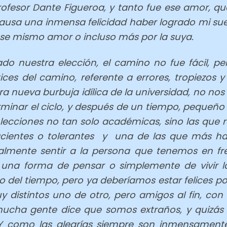
profesor Dante Figueroa, y tanto fue ese amor, q
causa una inmensa felicidad haber logrado mi s
 ese mismo amor o incluso más por la suya.
 nuestra elección, el camino no fue fácil, pero
s del camino, referente a errores, tropiezos y 
ra nueva burbuja idílica de la universidad, no n
rminar el ciclo, y después de un tiempo, pequeño
ecciones no tan solo académicas, sino las que r
acientes o tolerantes y una de las que más hac
almente sentir a la persona que tenemos en fre
una forma de pensar o simplemente de vivir la
 del tiempo, pero ya deberíamos estar felices por
 distintos uno de otro, pero amigos al fin, con 
ucha gente dice que somos extraños, y quizás 
 como las alegrías siempre son inmensamente 