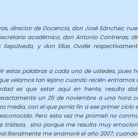
vas, director de Docencia, don José Sánchez; nue
ecretario académico, don Antonio Contreras; di
 Sepúlveda, y don Elías Ovalle respectivamente
gir estas palabras a cada uno de ustedes, pues h
ue veíamos tan lejano cuando recién entramos a l
erdad es que estar aquí en frente, resulta d
 exactamente un 26 de noviembre a una hora 
 media, con el que ponía fin a ese primer ciclo 
desconocido. Pero esta vez me prometí no conmo
de tristeza, sino porque me resulta muy emocion
cual literalmente me enamoré el año 2007, cuando