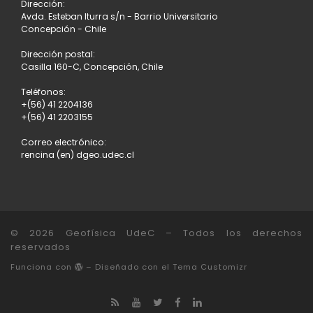
Dirección:
Avda. Esteban Iturra s/n - Barrio Universitario
Concepción - Chile
Dirección postal:
Casilla 160-C, Concepción, Chile
Teléfonos:
+(56) 41 2204136
+(56) 41 2203155
Correo electrónico:
rencina (en) dgeo.udec.cl
© 2026
Geofísica UdeC
– Todos los derechos
reservados
Funciona con
– Diseñado con el
Tema Customizr