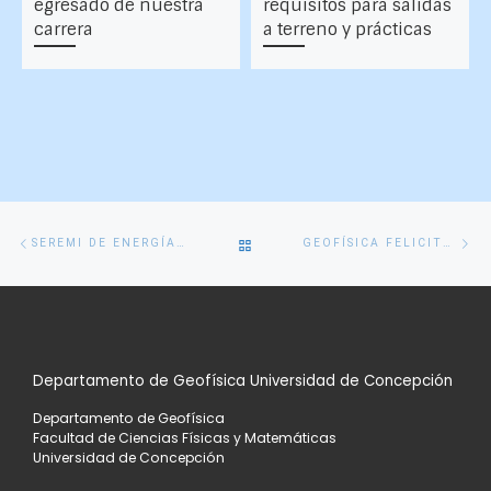
egresado de nuestra
requisitos para salidas
carrera
a terreno y prácticas
Navegación
Entrada
En
VOLVER
SEREMI DE ENERGÍA DICTÓ CLASE MAGISTRAL DE INAUGURACIÓN DE AÑO ACADÉMICO
GEOFÍSICA FELICITA A SUS EGRESADOS EN MARZO
de
anterior
si
entradas
A
LA
Departamento de Geofísica Universidad de Concepción
LISTA
Departamento de Geofísica
DE
Facultad de Ciencias Físicas y Matemáticas
Universidad de Concepción
ENTRADAS