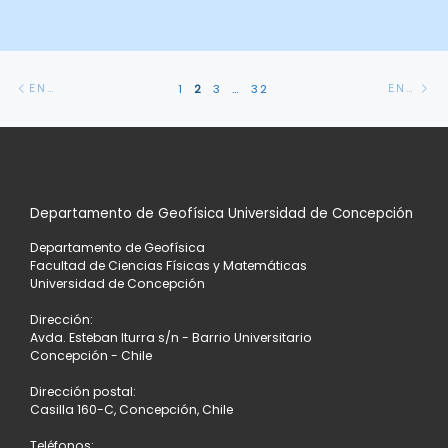
Navegación
Entradas
En
1
2
3
…
32
ENTRADAS SIGUIENTES
ENTRADAS ANTERIORES
de
siguientes
an
entradas
Departamento de Geofísica Universidad de Concepción
Departamento de Geofísica
Facultad de Ciencias Físicas y Matemáticas
Universidad de Concepción
Dirección:
Avda. Esteban Iturra s/n - Barrio Universitario
Concepción - Chile
Dirección postal:
Casilla 160-C, Concepción, Chile
Teléfonos: