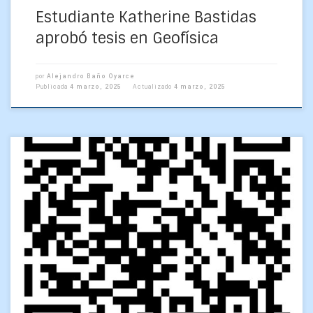
Estudiante Katherine Bastidas
aprobó tesis en Geofísica
por
Alejandro Baño Oyarce
Publicada
4 marzo, 2025
Actualizado
4 marzo, 2025
Si eres alumno o alumna de primer año de la generación
2025, escanea este código para que ingreses al grupo de
apoyo a los estudiantes. […]