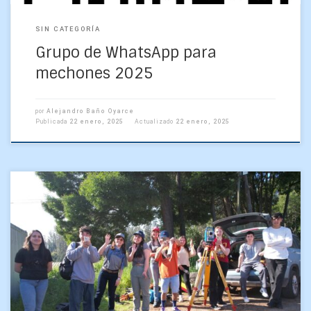
SIN CATEGORÍA
Grupo de WhatsApp para
mechones 2025
por
Alejandro Baño Oyarce
Publicada
22 enero, 2025
Actualizado
22 enero, 2025
Diecisiete estudiantes del curso Fundamentos en Geodesia y
Topografía, perteneciente al Departamento de Geofísica de
la Universidad de Concepción (UdeC), participaron en una
salida a […]