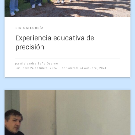
SIN CATEGORÍA
Experiencia educativa de
precisión
por
Alejandro Baño Oyarce
Publicada
24 octubre, 2024
Actualizado
24 octubre, 2024
Un equipo del Departamento de Geofísica ha emprendido un
proyecto innovador con el apoyo de los fondos Proyectos
COLABORA de la Dirección de Docencia de […]